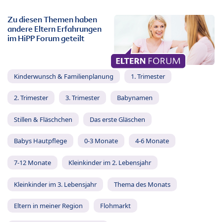
Zu diesen Themen haben
andere Eltern Erfahrungen
im HiPP Forum geteilt
Kinderwunsch & Familienplanung
1. Trimester
2. Trimester
3. Trimester
Babynamen
Stillen & Fläschchen
Das erste Gläschen
Babys Hautpflege
0-3 Monate
4-6 Monate
7-12 Monate
Kleinkinder im 2. Lebensjahr
Kleinkinder im 3. Lebensjahr
Thema des Monats
Eltern in meiner Region
Flohmarkt