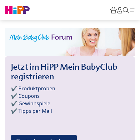
Skip to main content
Warenkor
HiPP M
Such
Jetzt im HiPP Mein BabyClub
registrieren
✔️ Produktproben
✔️ Coupons
✔️ Gewinnspiele
✔️ Tipps per Mail