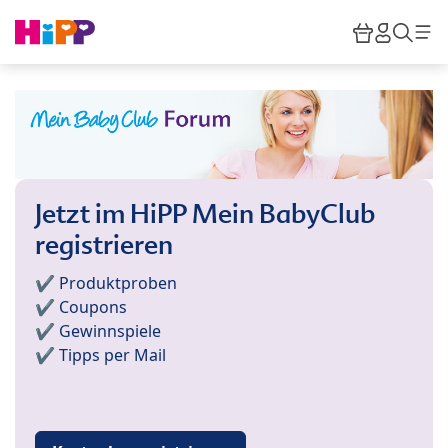
Skip to main content
Warenkor
HiPP M
Such
Jetzt im HiPP Mein BabyClub
registrieren
✔️ Produktproben
✔️ Coupons
✔️ Gewinnspiele
✔️ Tipps per Mail