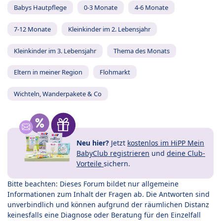
Babys Hautpflege
0-3 Monate
4-6 Monate
7-12 Monate
Kleinkinder im 2. Lebensjahr
Kleinkinder im 3. Lebensjahr
Thema des Monats
Eltern in meiner Region
Flohmarkt
Wichteln, Wanderpakete & Co
Neu hier?
Jetzt
kostenlos im HiPP Mein
BabyClub registrieren
und
deine Club-
Vorteile
sichern.
Bitte beachten: Dieses Forum bildet nur allgemeine
Informationen zum Inhalt der Fragen ab. Die Antworten sind
unverbindlich und können aufgrund der räumlichen Distanz
keinesfalls eine Diagnose oder Beratung für den Einzelfall