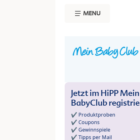
Skip to main content
MENU
Jetzt im HiPP Mein
BabyClub registri
✔️ Produktproben
✔️ Coupons
✔️ Gewinnspiele
✔️ Tipps per Mail