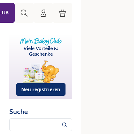
Suche
HiPP Mein Babyclub
Warenkorb
LUB
Viele Vorteile &
Geschenke
Neu registrieren
Suche
Suche