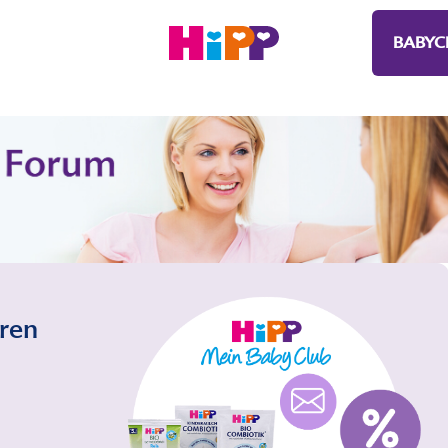
BABYC
eren