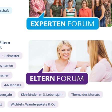
schaft
Eltern
t
1. Trimester
bynamen
äschen
4-6 Monate
ebensjahr
Kleinkinder im 3. Lebensjahr
Thema des Monats
kt
Wichteln, Wanderpakete & Co