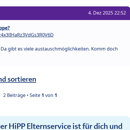
4. Dez 2025 22:52
ppe?
Bz4x3lIHaRz3VdGs3R0V6D
. Da gibt es viele austauschmöglichkeiten. Komm doch
nd sortieren
2 Beiträge • Seite
1
von
1
r HiPP Elternservice ist für dich und