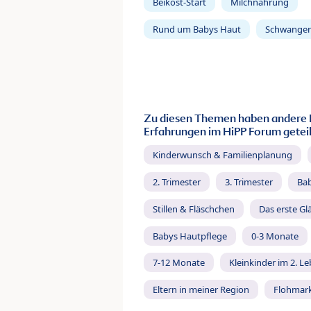
Beikost-Start
Milchnahrung
Rund um Babys Haut
Schwanger
Zu diesen Themen haben andere 
Erfahrungen im HiPP Forum geteil
Kinderwunsch & Familienplanung
2. Trimester
3. Trimester
Ba
Stillen & Fläschchen
Das erste Gl
Babys Hautpflege
0-3 Monate
7-12 Monate
Kleinkinder im 2. L
Eltern in meiner Region
Flohmar