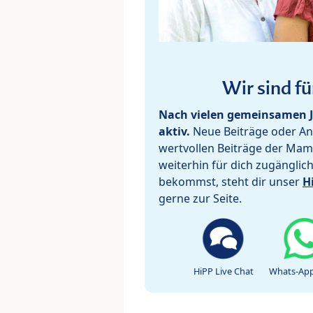
Wir sind fü
Nach vielen gemeinsamen J
aktiv.
Neue Beiträge oder Ant
wertvollen Beiträge der Mam
weiterhin für dich zugänglic
bekommst, steht dir unser
H
gerne zur Seite.
HiPP Live Chat
Whats-App