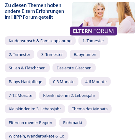
Zu diesen Themen haben
andere Eltern Erfahrungen
im HiPP Forum geteilt
Kinderwunsch & Familienplanung
1. Trimester
2. Trimester
3. Trimester
Babynamen
Stillen & Fläschchen
Das erste Gläschen
Babys Hautpflege
0-3 Monate
4-6 Monate
7-12 Monate
Kleinkinder im 2. Lebensjahr
Kleinkinder im 3. Lebensjahr
Thema des Monats
Eltern in meiner Region
Flohmarkt
Wichteln, Wanderpakete & Co