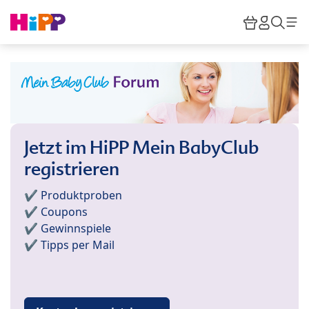
Skip to main content
Warenkor
HiPP M
Such
Jetzt im HiPP Mein BabyClub
registrieren
✔️ Produktproben
✔️ Coupons
✔️ Gewinnspiele
✔️ Tipps per Mail