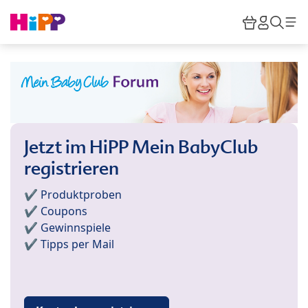
Skip to main content
Warenkor
HiPP M
Such
Jetzt im HiPP Mein BabyClub
registrieren
✔️ Produktproben
✔️ Coupons
✔️ Gewinnspiele
✔️ Tipps per Mail