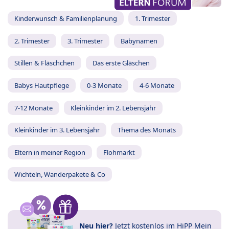
Kinderwunsch & Familienplanung
1. Trimester
2. Trimester
3. Trimester
Babynamen
Stillen & Fläschchen
Das erste Gläschen
Babys Hautpflege
0-3 Monate
4-6 Monate
7-12 Monate
Kleinkinder im 2. Lebensjahr
Kleinkinder im 3. Lebensjahr
Thema des Monats
Eltern in meiner Region
Flohmarkt
Wichteln, Wanderpakete & Co
Neu hier?
Jetzt
kostenlos im HiPP Mein