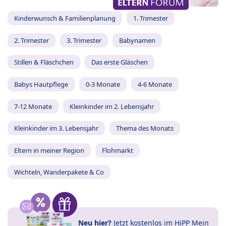
Kinderwunsch & Familienplanung
1. Trimester
2. Trimester
3. Trimester
Babynamen
Stillen & Fläschchen
Das erste Gläschen
Babys Hautpflege
0-3 Monate
4-6 Monate
7-12 Monate
Kleinkinder im 2. Lebensjahr
Kleinkinder im 3. Lebensjahr
Thema des Monats
Eltern in meiner Region
Flohmarkt
Wichteln, Wanderpakete & Co
Neu hier?
Jetzt
kostenlos im HiPP Mein