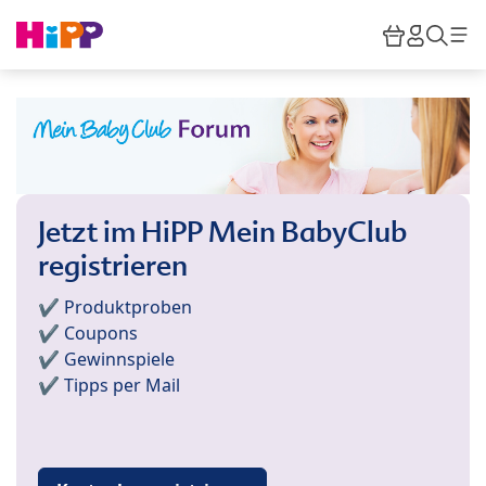
Skip to main content
Warenkor
HiPP M
Such
Jetzt im HiPP Mein BabyClub
registrieren
✔️ Produktproben
✔️ Coupons
✔️ Gewinnspiele
✔️ Tipps per Mail