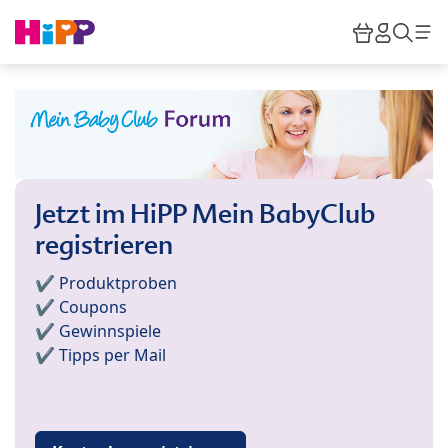
Skip to main content
Warenkor
HiPP M
Such
Jetzt im HiPP Mein BabyClub
registrieren
✔️ Produktproben
✔️ Coupons
✔️ Gewinnspiele
✔️ Tipps per Mail