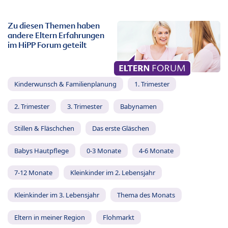
Zu diesen Themen haben
andere Eltern Erfahrungen
im HiPP Forum geteilt
Kinderwunsch & Familienplanung
1. Trimester
2. Trimester
3. Trimester
Babynamen
Stillen & Fläschchen
Das erste Gläschen
Babys Hautpflege
0-3 Monate
4-6 Monate
7-12 Monate
Kleinkinder im 2. Lebensjahr
Kleinkinder im 3. Lebensjahr
Thema des Monats
Eltern in meiner Region
Flohmarkt