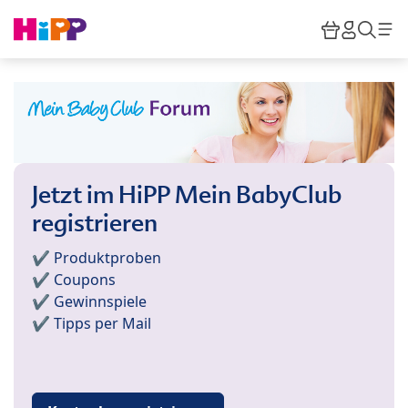
Skip to main content
Warenkor
HiPP M
Such
Jetzt im HiPP Mein BabyClub
registrieren
✔️ Produktproben
✔️ Coupons
✔️ Gewinnspiele
✔️ Tipps per Mail