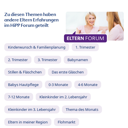
Zu diesen Themen haben
andere Eltern Erfahrungen
im HiPP Forum geteilt
Kinderwunsch & Familienplanung
1. Trimester
2. Trimester
3. Trimester
Babynamen
Stillen & Fläschchen
Das erste Gläschen
Babys Hautpflege
0-3 Monate
4-6 Monate
7-12 Monate
Kleinkinder im 2. Lebensjahr
Kleinkinder im 3. Lebensjahr
Thema des Monats
Eltern in meiner Region
Flohmarkt