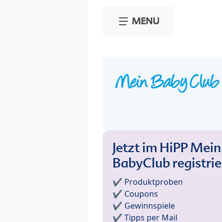
Skip to main content
MENU
Jetzt im HiPP Mein
BabyClub registri
✔️ Produktproben
✔️ Coupons
✔️ Gewinnspiele
✔️ Tipps per Mail