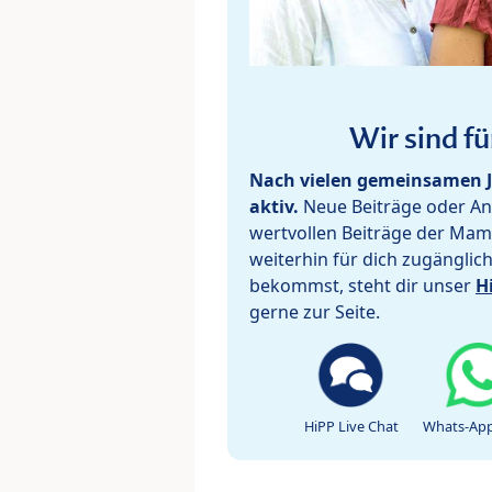
Wir sind fü
Nach vielen gemeinsamen J
aktiv.
Neue Beiträge oder Ant
wertvollen Beiträge der Mam
weiterhin für dich zugänglic
bekommst, steht dir unser
H
gerne zur Seite.
HiPP Live Chat
Whats-App