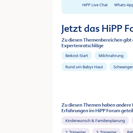
HiPP Live Chat
Whats-App
Jetzt das HiPP 
Zu diesen Themenbereichen gibt 
Expertenratschläge
Beikost-Start
Milchnahrung
Rund um Babys Haut
Schwanger
Zu diesen Themen haben andere 
Erfahrungen im HiPP Forum geteil
Kinderwunsch & Familienplanung
2. Trimester
3. Trimester
Ba