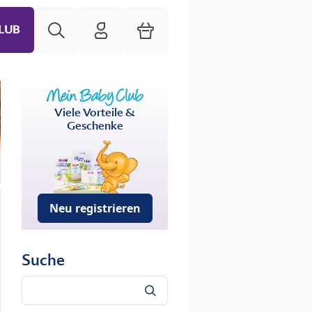
Suche
HiPP Mein Babyclub
Warenkorb
LUB
Viele Vorteile &
Geschenke
Neu registrieren
Suche
Suche