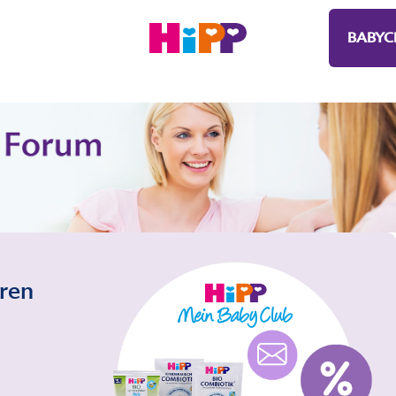
BABYC
eren