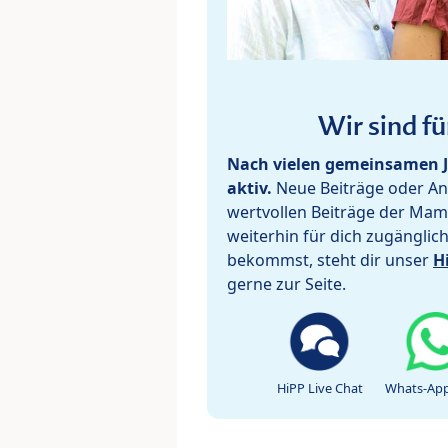
Wir sind fü
Nach vielen gemeinsamen J
aktiv.
Neue Beiträge oder Ant
wertvollen Beiträge der Mam
weiterhin für dich zugänglic
bekommst, steht dir unser
H
gerne zur Seite.
HiPP Live Chat
Whats-App