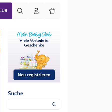
Suche
HiPP Mein Babyclub
Warenkorb
LUB
Viele Vorteile &
Geschenke
Neu registrieren
Suche
Suche