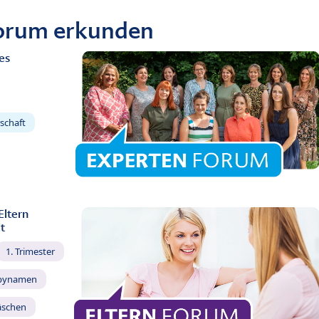
Forum erkunden
es
schaft
Eltern
t
1. Trimester
bynamen
äschen