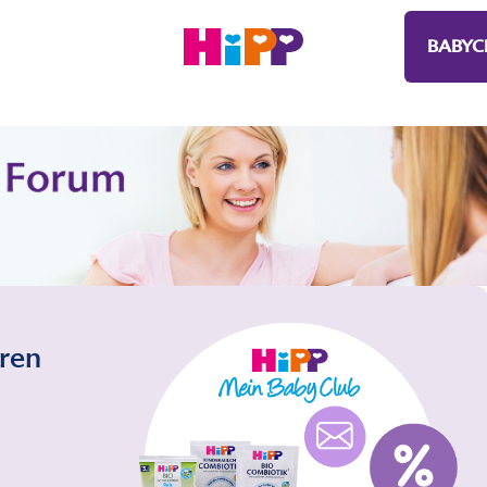
BABYC
eren