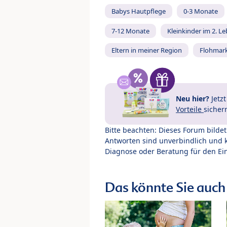
Babys Hautpflege
0-3 Monate
7-12 Monate
Kleinkinder im 2. L
Eltern in meiner Region
Flohmar
Neu hier?
Jetz
Vorteile
sicher
Bitte beachten: Dieses Forum bilde
Antworten sind unverbindlich und 
Diagnose oder Beratung für den Ein
Das könnte Sie auch 