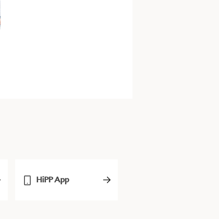
n
HiPP App