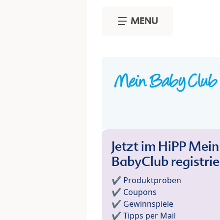
Skip to main content
MENU
Jetzt im HiPP Mein
BabyClub registri
✔️ Produktproben
✔️ Coupons
✔️ Gewinnspiele
✔️ Tipps per Mail