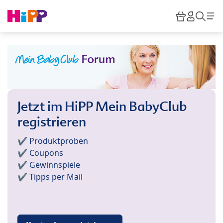
Skip to main content
Warenkor
HiPP M
Such
Jetzt im HiPP Mein BabyClub
registrieren
✔️ Produktproben
✔️ Coupons
✔️ Gewinnspiele
✔️ Tipps per Mail