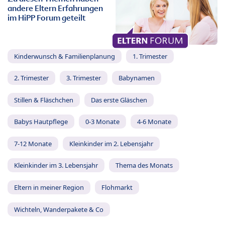
andere Eltern Erfahrungen
im HiPP Forum geteilt
Kinderwunsch & Familienplanung
1. Trimester
2. Trimester
3. Trimester
Babynamen
Stillen & Fläschchen
Das erste Gläschen
Babys Hautpflege
0-3 Monate
4-6 Monate
7-12 Monate
Kleinkinder im 2. Lebensjahr
Kleinkinder im 3. Lebensjahr
Thema des Monats
Eltern in meiner Region
Flohmarkt
Wichteln, Wanderpakete & Co