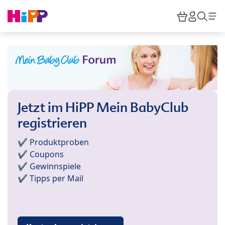
Skip to main content
Warenkor
HiPP M
Such
Jetzt im HiPP Mein BabyClub
registrieren
✔️ Produktproben
✔️ Coupons
✔️ Gewinnspiele
✔️ Tipps per Mail