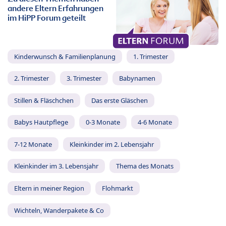
andere Eltern Erfahrungen
im HiPP Forum geteilt
Kinderwunsch & Familienplanung
1. Trimester
2. Trimester
3. Trimester
Babynamen
Stillen & Fläschchen
Das erste Gläschen
Babys Hautpflege
0-3 Monate
4-6 Monate
7-12 Monate
Kleinkinder im 2. Lebensjahr
Kleinkinder im 3. Lebensjahr
Thema des Monats
Eltern in meiner Region
Flohmarkt
Wichteln, Wanderpakete & Co