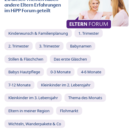
andere Eltern Erfahrungen
im HiPP Forum geteilt
Kinderwunsch & Familienplanung
1. Trimester
2. Trimester
3. Trimester
Babynamen
Stillen & Fläschchen
Das erste Gläschen
Babys Hautpflege
0-3 Monate
4-6 Monate
7-12 Monate
Kleinkinder im 2. Lebensjahr
Kleinkinder im 3. Lebensjahr
Thema des Monats
Eltern in meiner Region
Flohmarkt
Wichteln, Wanderpakete & Co