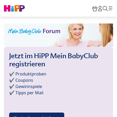
Skip to main content
Warenkor
HiPP M
Such
Jetzt im HiPP Mein BabyClub
registrieren
✔️ Produktproben
✔️ Coupons
✔️ Gewinnspiele
✔️ Tipps per Mail