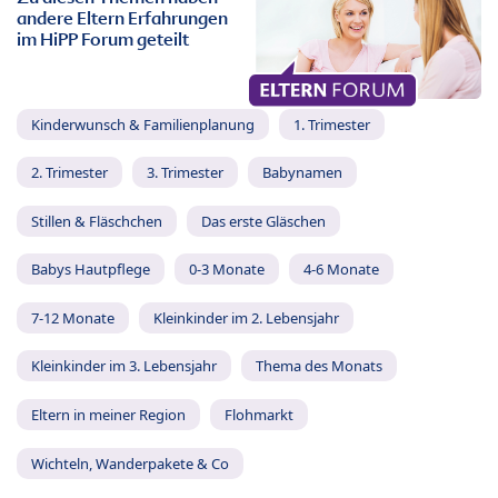
andere Eltern Erfahrungen
im HiPP Forum geteilt
Kinderwunsch & Familienplanung
1. Trimester
2. Trimester
3. Trimester
Babynamen
Stillen & Fläschchen
Das erste Gläschen
Babys Hautpflege
0-3 Monate
4-6 Monate
7-12 Monate
Kleinkinder im 2. Lebensjahr
Kleinkinder im 3. Lebensjahr
Thema des Monats
Eltern in meiner Region
Flohmarkt
Wichteln, Wanderpakete & Co