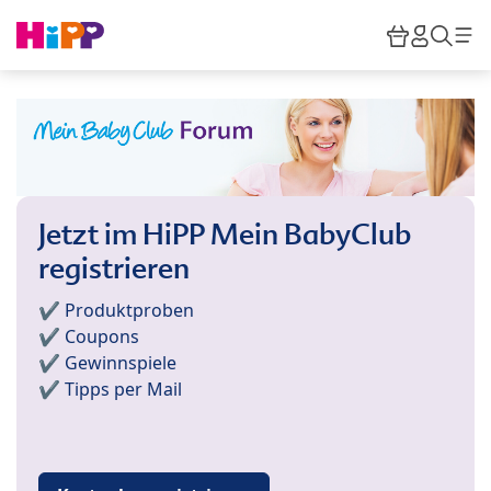
Skip to main content
Warenkor
HiPP M
Such
Jetzt im HiPP Mein BabyClub
registrieren
✔️ Produktproben
✔️ Coupons
✔️ Gewinnspiele
✔️ Tipps per Mail