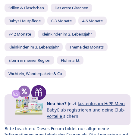
Stillen & Fläschchen
Das erste Gläschen
Babys Hautpflege
0-3 Monate
4-6 Monate
7-12 Monate
Kleinkinder im 2. Lebensjahr
Kleinkinder im 3. Lebensjahr
Thema des Monats
Eltern in meiner Region
Flohmarkt
Wichteln, Wanderpakete & Co
Neu hier?
Jetzt
kostenlos im HiPP Mein
BabyClub registrieren
und
deine Club-
Vorteile
sichern.
Bitte beachten: Dieses Forum bildet nur allgemeine
Informationen zum Inhalt der Fragen ab. Die Antworten sind