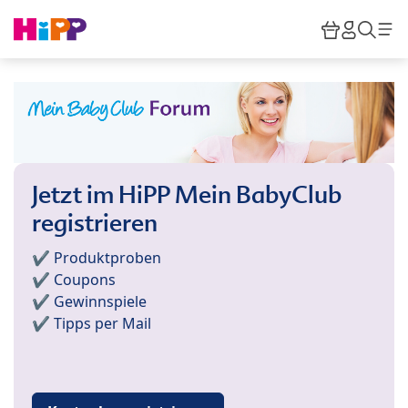
Skip to main content
Warenkor
HiPP M
Such
Jetzt im HiPP Mein BabyClub
registrieren
✔️ Produktproben
✔️ Coupons
✔️ Gewinnspiele
✔️ Tipps per Mail