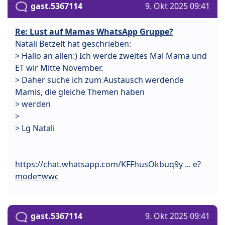
gast.5367114
9. Okt 2025 09:41
Re: Lust auf Mamas WhatsApp Gruppe?
Natali Betzelt hat geschrieben:
> Hallo an allen:) Ich werde zweites Mal Mama und
ET wir Mitte November.
> Daher suche ich zum Austausch werdende
Mamis, die gleiche Themen haben
> werden
>
> Lg Natali
https://chat.whatsapp.com/KFFhusOkbuq9y ... e?
mode=wwc
gast.5367114
9. Okt 2025 09:41