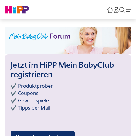
Skip to main content
Warenkor
HiPP M
Such
Jetzt im HiPP Mein BabyClub
registrieren
✔️ Produktproben
✔️ Coupons
✔️ Gewinnspiele
✔️ Tipps per Mail