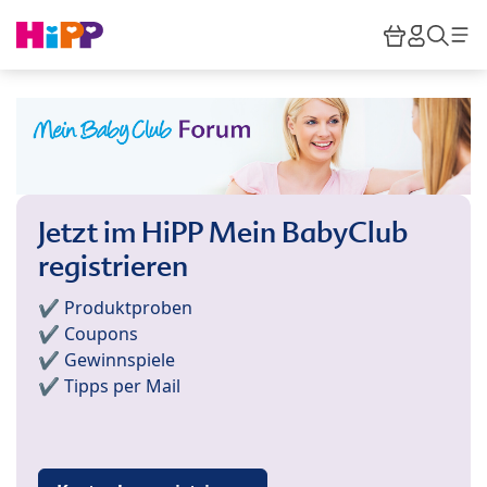
Skip to main content
Warenkor
HiPP M
Such
Jetzt im HiPP Mein BabyClub
registrieren
✔️ Produktproben
✔️ Coupons
✔️ Gewinnspiele
✔️ Tipps per Mail