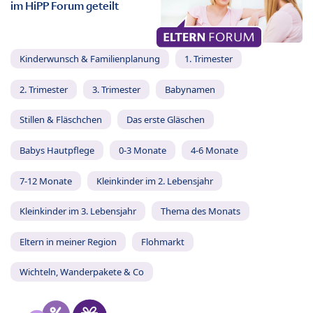
im HiPP Forum geteilt
Kinderwunsch & Familienplanung
1. Trimester
2. Trimester
3. Trimester
Babynamen
Stillen & Fläschchen
Das erste Gläschen
Babys Hautpflege
0-3 Monate
4-6 Monate
7-12 Monate
Kleinkinder im 2. Lebensjahr
Kleinkinder im 3. Lebensjahr
Thema des Monats
Eltern in meiner Region
Flohmarkt
Wichteln, Wanderpakete & Co