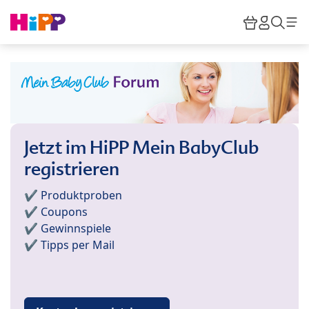
Skip to main content
Warenkor
HiPP M
Such
Jetzt im HiPP Mein BabyClub
registrieren
✔️ Produktproben
✔️ Coupons
✔️ Gewinnspiele
✔️ Tipps per Mail