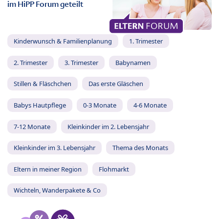
im HiPP Forum geteilt
Kinderwunsch & Familienplanung
1. Trimester
2. Trimester
3. Trimester
Babynamen
Stillen & Fläschchen
Das erste Gläschen
Babys Hautpflege
0-3 Monate
4-6 Monate
7-12 Monate
Kleinkinder im 2. Lebensjahr
Kleinkinder im 3. Lebensjahr
Thema des Monats
Eltern in meiner Region
Flohmarkt
Wichteln, Wanderpakete & Co