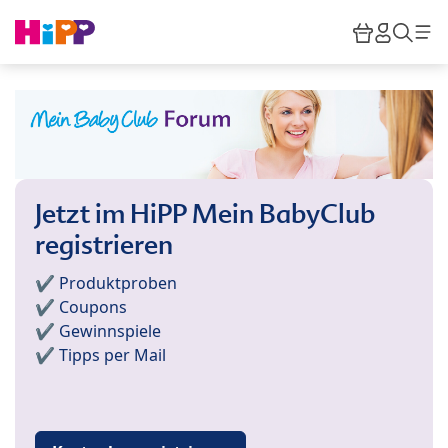
Skip to main content
Warenkor
HiPP M
Such
Jetzt im HiPP Mein BabyClub
registrieren
✔️ Produktproben
✔️ Coupons
✔️ Gewinnspiele
✔️ Tipps per Mail