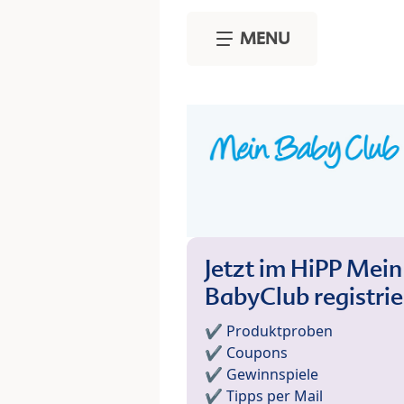
Skip to main content
MENU
Jetzt im HiPP Mein
BabyClub registri
✔️ Produktproben
✔️ Coupons
✔️ Gewinnspiele
✔️ Tipps per Mail