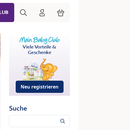
Suche
HiPP Mein Babyclub
Warenkorb
LUB
Viele Vorteile &
Geschenke
Neu registrieren
Suche
Suche