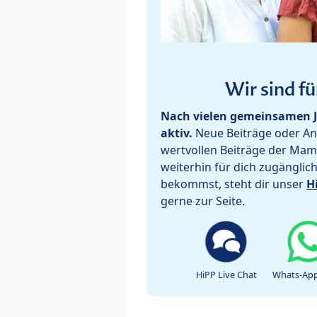
Wir sind fü
Nach vielen gemeinsamen J
aktiv.
Neue Beiträge oder Ant
wertvollen Beiträge der Mam
weiterhin für dich zugänglic
bekommst, steht dir unser
H
gerne zur Seite.
HiPP Live Chat
Whats-App