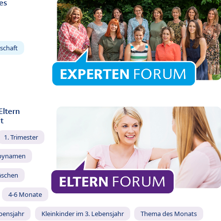
es
schaft
Eltern
t
1. Trimester
bynamen
äschen
4-6 Monate
ebensjahr
Kleinkinder im 3. Lebensjahr
Thema des Monats