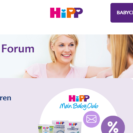
BABYC
eren