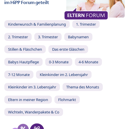
im HiPP Forum geteilt
Kinderwunsch & Familienplanung
1. Trimester
2. Trimester
3. Trimester
Babynamen
Stillen & Fläschchen
Das erste Gläschen
Babys Hautpflege
0-3 Monate
4-6 Monate
7-12 Monate
Kleinkinder im 2. Lebensjahr
Kleinkinder im 3. Lebensjahr
Thema des Monats
Eltern in meiner Region
Flohmarkt
Wichteln, Wanderpakete & Co