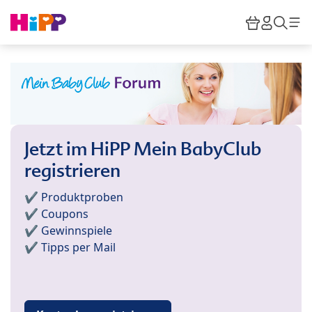
Skip to main content
Warenkor
HiPP M
Such
Jetzt im HiPP Mein BabyClub
registrieren
✔️ Produktproben
✔️ Coupons
✔️ Gewinnspiele
✔️ Tipps per Mail