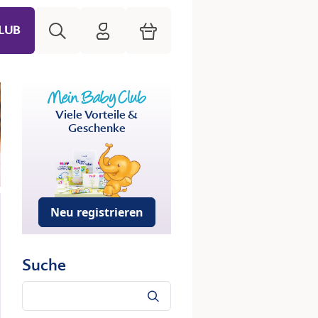
Suche
HiPP Mein Babyclub
Warenkorb
LUB
Viele Vorteile &
Geschenke
Neu registrieren
Suche
Suche