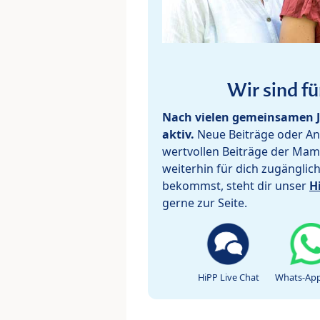
Wir sind fü
Nach vielen gemeinsamen J
aktiv.
Neue Beiträge oder Ant
wertvollen Beiträge der Mam
weiterhin für dich zugänglic
bekommst, steht dir unser
H
gerne zur Seite.
HiPP Live Chat
Whats-App