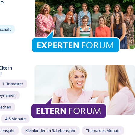
es
schaft
Eltern
t
1. Trimester
bynamen
äschen
4-6 Monate
ebensjahr
Kleinkinder im 3. Lebensjahr
Thema des Monats