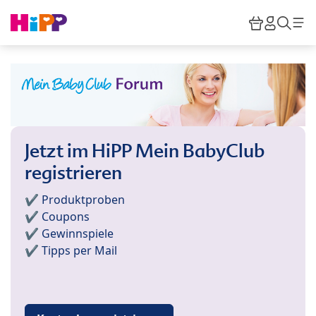
Skip to main content
Warenkor
HiPP M
Such
Jetzt im HiPP Mein BabyClub
registrieren
✔️ Produktproben
✔️ Coupons
✔️ Gewinnspiele
✔️ Tipps per Mail