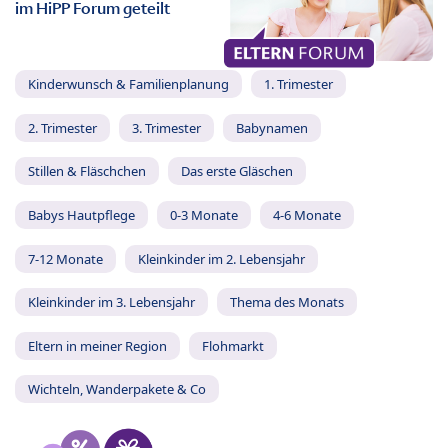
im HiPP Forum geteilt
Kinderwunsch & Familienplanung
1. Trimester
2. Trimester
3. Trimester
Babynamen
Stillen & Fläschchen
Das erste Gläschen
Babys Hautpflege
0-3 Monate
4-6 Monate
7-12 Monate
Kleinkinder im 2. Lebensjahr
Kleinkinder im 3. Lebensjahr
Thema des Monats
Eltern in meiner Region
Flohmarkt
Wichteln, Wanderpakete & Co