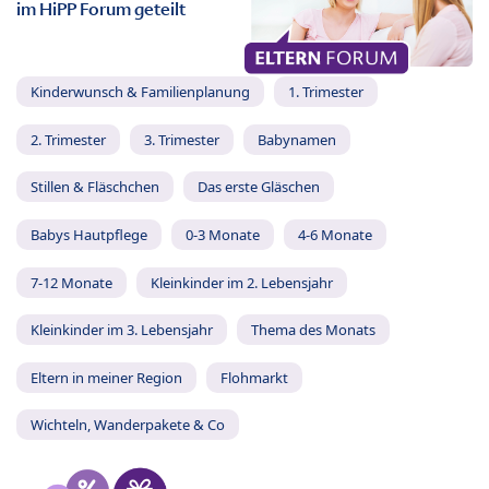
im HiPP Forum geteilt
Kinderwunsch & Familienplanung
1. Trimester
2. Trimester
3. Trimester
Babynamen
Stillen & Fläschchen
Das erste Gläschen
Babys Hautpflege
0-3 Monate
4-6 Monate
7-12 Monate
Kleinkinder im 2. Lebensjahr
Kleinkinder im 3. Lebensjahr
Thema des Monats
Eltern in meiner Region
Flohmarkt
Wichteln, Wanderpakete & Co