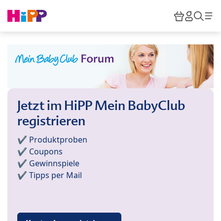
Skip to main content
Warenkor
HiPP M
Such
Jetzt im HiPP Mein BabyClub
registrieren
✔️ Produktproben
✔️ Coupons
✔️ Gewinnspiele
✔️ Tipps per Mail