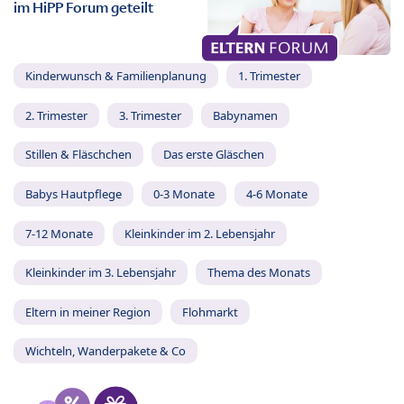
im HiPP Forum geteilt
Kinderwunsch & Familienplanung
1. Trimester
2. Trimester
3. Trimester
Babynamen
Stillen & Fläschchen
Das erste Gläschen
Babys Hautpflege
0-3 Monate
4-6 Monate
7-12 Monate
Kleinkinder im 2. Lebensjahr
Kleinkinder im 3. Lebensjahr
Thema des Monats
Eltern in meiner Region
Flohmarkt
Wichteln, Wanderpakete & Co