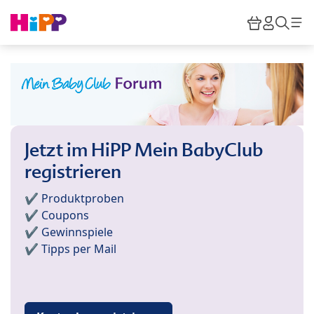
Skip to main content
Warenkor
HiPP M
Such
Jetzt im HiPP Mein BabyClub
registrieren
✔️ Produktproben
✔️ Coupons
✔️ Gewinnspiele
✔️ Tipps per Mail