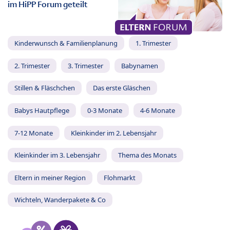
im HiPP Forum geteilt
Kinderwunsch & Familienplanung
1. Trimester
2. Trimester
3. Trimester
Babynamen
Stillen & Fläschchen
Das erste Gläschen
Babys Hautpflege
0-3 Monate
4-6 Monate
7-12 Monate
Kleinkinder im 2. Lebensjahr
Kleinkinder im 3. Lebensjahr
Thema des Monats
Eltern in meiner Region
Flohmarkt
Wichteln, Wanderpakete & Co