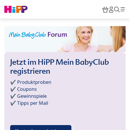
Skip to main content
Warenkor
HiPP M
Such
Jetzt im HiPP Mein BabyClub
registrieren
✔️ Produktproben
✔️ Coupons
✔️ Gewinnspiele
✔️ Tipps per Mail