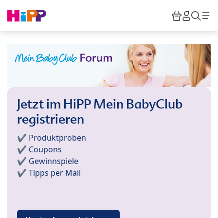
Skip to main content
Warenkor
HiPP M
Such
Jetzt im HiPP Mein BabyClub
registrieren
✔️ Produktproben
✔️ Coupons
✔️ Gewinnspiele
✔️ Tipps per Mail