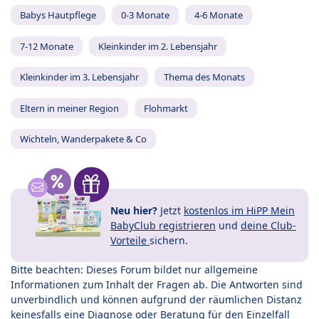
Babys Hautpflege
0-3 Monate
4-6 Monate
7-12 Monate
Kleinkinder im 2. Lebensjahr
Kleinkinder im 3. Lebensjahr
Thema des Monats
Eltern in meiner Region
Flohmarkt
Wichteln, Wanderpakete & Co
Neu hier?
Jetzt
kostenlos im HiPP Mein
BabyClub registrieren
und
deine Club-
Vorteile
sichern.
Bitte beachten: Dieses Forum bildet nur allgemeine
Informationen zum Inhalt der Fragen ab. Die Antworten sind
unverbindlich und können aufgrund der räumlichen Distanz
keinesfalls eine Diagnose oder Beratung für den Einzelfall