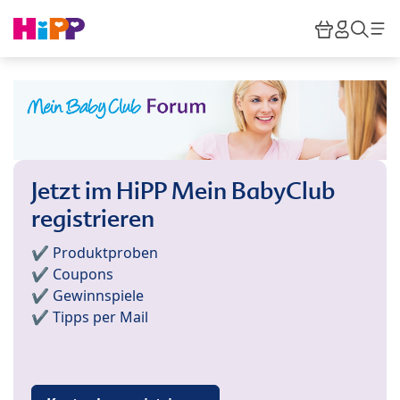
Skip to main content
Warenkor
HiPP M
Such
Jetzt im HiPP Mein BabyClub
registrieren
✔️ Produktproben
✔️ Coupons
✔️ Gewinnspiele
✔️ Tipps per Mail