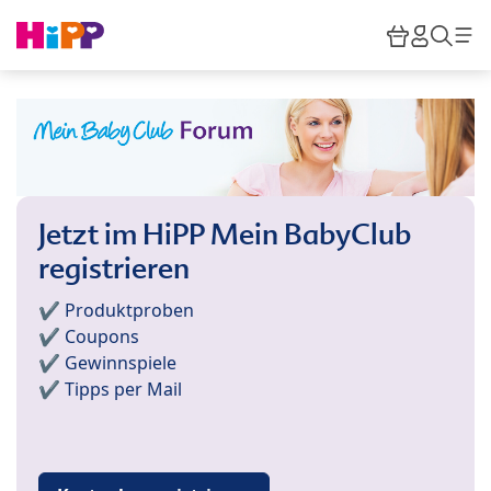
Skip to main content
Warenkor
HiPP M
Such
Jetzt im HiPP Mein BabyClub
registrieren
✔️ Produktproben
✔️ Coupons
✔️ Gewinnspiele
✔️ Tipps per Mail