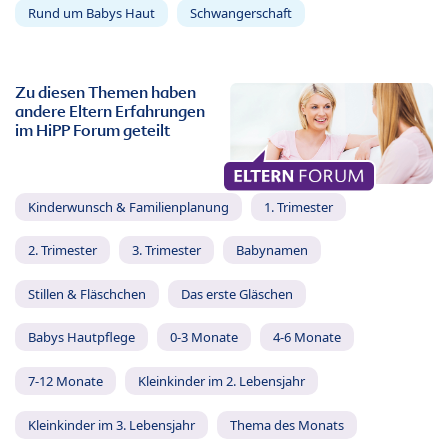
Rund um Babys Haut
Schwangerschaft
Zu diesen Themen haben
andere Eltern Erfahrungen
im HiPP Forum geteilt
Kinderwunsch & Familienplanung
1. Trimester
2. Trimester
3. Trimester
Babynamen
Stillen & Fläschchen
Das erste Gläschen
Babys Hautpflege
0-3 Monate
4-6 Monate
7-12 Monate
Kleinkinder im 2. Lebensjahr
Kleinkinder im 3. Lebensjahr
Thema des Monats