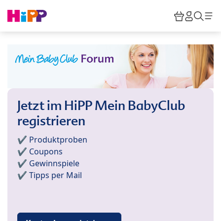
Skip to main content
Warenkor
HiPP M
Such
Jetzt im HiPP Mein BabyClub
registrieren
✔️ Produktproben
✔️ Coupons
✔️ Gewinnspiele
✔️ Tipps per Mail