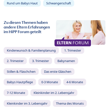
Rund um Babys Haut
Schwangerschaft
Zu diesen Themen haben
andere Eltern Erfahrungen
im HiPP Forum geteilt
Kinderwunsch & Familienplanung
1. Trimester
2. Trimester
3. Trimester
Babynamen
Stillen & Fläschchen
Das erste Gläschen
Babys Hautpflege
0-3 Monate
4-6 Monate
7-12 Monate
Kleinkinder im 2. Lebensjahr
Kleinkinder im 3. Lebensjahr
Thema des Monats