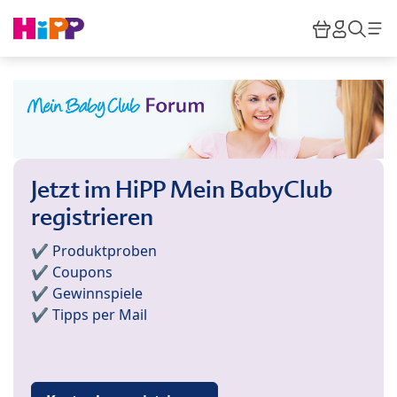
Skip to main content
Warenkor
HiPP M
Such
Jetzt im HiPP Mein BabyClub
registrieren
✔️ Produktproben
✔️ Coupons
✔️ Gewinnspiele
✔️ Tipps per Mail