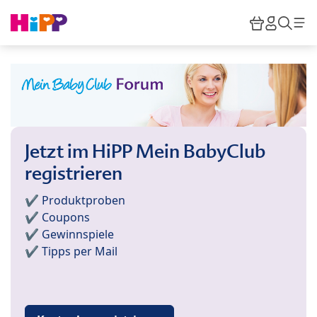
Skip to main content
Warenkor
HiPP M
Such
Jetzt im HiPP Mein BabyClub
registrieren
✔️ Produktproben
✔️ Coupons
✔️ Gewinnspiele
✔️ Tipps per Mail