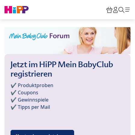
Skip to main content
Warenkor
HiPP M
Such
Jetzt im HiPP Mein BabyClub
registrieren
✔️ Produktproben
✔️ Coupons
✔️ Gewinnspiele
✔️ Tipps per Mail