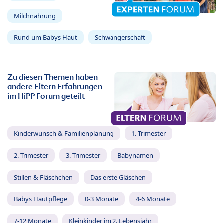
Milchnahrung
Rund um Babys Haut
Schwangerschaft
Zu diesen Themen haben
andere Eltern Erfahrungen
im HiPP Forum geteilt
Kinderwunsch & Familienplanung
1. Trimester
2. Trimester
3. Trimester
Babynamen
Stillen & Fläschchen
Das erste Gläschen
Babys Hautpflege
0-3 Monate
4-6 Monate
7-12 Monate
Kleinkinder im 2. Lebensjahr