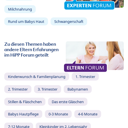
Milchnahrung
Rund um Babys Haut
Schwangerschaft
Zu diesen Themen haben
andere Eltern Erfahrungen
im HiPP Forum geteilt
Kinderwunsch & Familienplanung
1. Trimester
2. Trimester
3. Trimester
Babynamen
Stillen & Fläschchen
Das erste Gläschen
Babys Hautpflege
0-3 Monate
4-6 Monate
7-12 Monate
Kleinkinder im 2. Lebensjahr