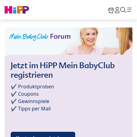
Skip to main content
Warenkor
HiPP M
Such
Jetzt im HiPP Mein BabyClub
registrieren
✔️ Produktproben
✔️ Coupons
✔️ Gewinnspiele
✔️ Tipps per Mail