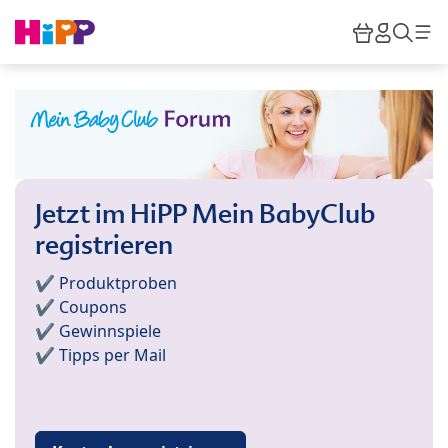
Skip to main content
Warenkor
HiPP M
Such
Jetzt im HiPP Mein BabyClub
registrieren
✔️ Produktproben
✔️ Coupons
✔️ Gewinnspiele
✔️ Tipps per Mail