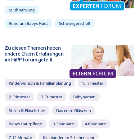
Milchnahrung
Rund um Babys Haut
Schwangerschaft
Zu diesen Themen haben
andere Eltern Erfahrungen
im HiPP Forum geteilt
Kinderwunsch & Familienplanung
1. Trimester
2. Trimester
3. Trimester
Babynamen
Stillen & Fläschchen
Das erste Gläschen
Babys Hautpflege
0-3 Monate
4-6 Monate
7-12 Monate
Kleinkinder im 2. Lebensjahr