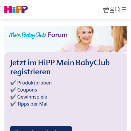
Skip to main content
Warenkor
HiPP M
Such
Jetzt im HiPP Mein BabyClub
registrieren
✔️ Produktproben
✔️ Coupons
✔️ Gewinnspiele
✔️ Tipps per Mail