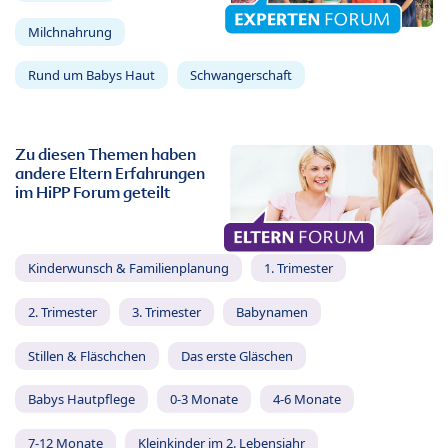
Milchnahrung
Rund um Babys Haut
Schwangerschaft
Zu diesen Themen haben
andere Eltern Erfahrungen
im HiPP Forum geteilt
Kinderwunsch & Familienplanung
1. Trimester
2. Trimester
3. Trimester
Babynamen
Stillen & Fläschchen
Das erste Gläschen
Babys Hautpflege
0-3 Monate
4-6 Monate
7-12 Monate
Kleinkinder im 2. Lebensjahr