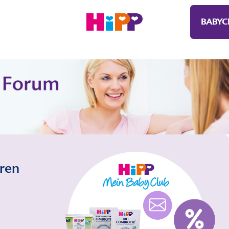
BABYC
eren