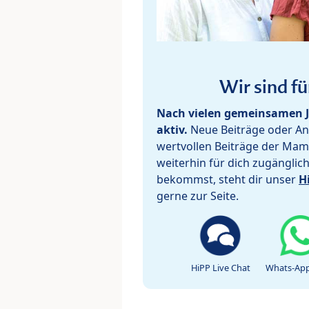
Wir sind fü
Nach vielen gemeinsamen J
aktiv.
Neue Beiträge oder Ant
wertvollen Beiträge der Mam
weiterhin für dich zugänglic
bekommst, steht dir unser
H
gerne zur Seite.
HiPP Live Chat
Whats-App