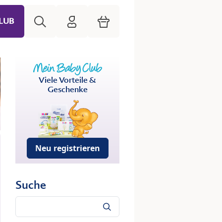
Suche
HiPP Mein Babyclub
Warenkorb
LUB
Viele Vorteile &
Geschenke
Neu registrieren
Suche
Suche