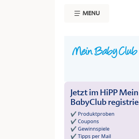
Skip to main content
MENU
Jetzt im HiPP Mein
BabyClub registri
✔️ Produktproben
✔️ Coupons
✔️ Gewinnspiele
✔️ Tipps per Mail