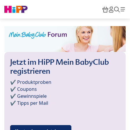
Skip to main content
Warenkor
HiPP M
Such
Jetzt im HiPP Mein BabyClub
registrieren
✔️ Produktproben
✔️ Coupons
✔️ Gewinnspiele
✔️ Tipps per Mail