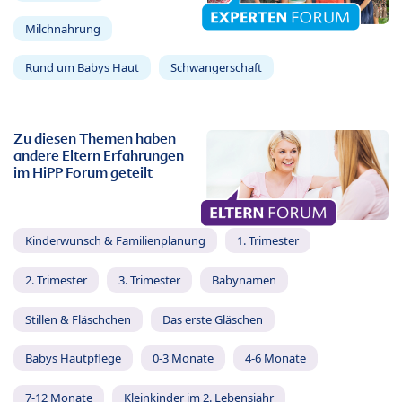
Milchnahrung
Rund um Babys Haut
Schwangerschaft
Zu diesen Themen haben
andere Eltern Erfahrungen
im HiPP Forum geteilt
Kinderwunsch & Familienplanung
1. Trimester
2. Trimester
3. Trimester
Babynamen
Stillen & Fläschchen
Das erste Gläschen
Babys Hautpflege
0-3 Monate
4-6 Monate
7-12 Monate
Kleinkinder im 2. Lebensjahr