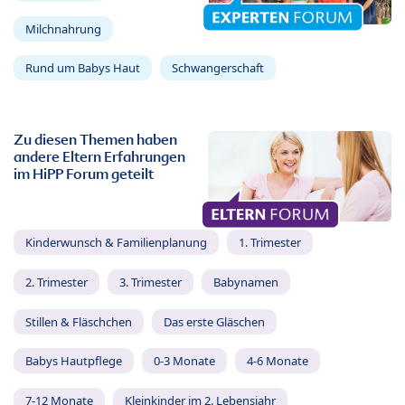
Milchnahrung
Rund um Babys Haut
Schwangerschaft
Zu diesen Themen haben
andere Eltern Erfahrungen
im HiPP Forum geteilt
Kinderwunsch & Familienplanung
1. Trimester
2. Trimester
3. Trimester
Babynamen
Stillen & Fläschchen
Das erste Gläschen
Babys Hautpflege
0-3 Monate
4-6 Monate
7-12 Monate
Kleinkinder im 2. Lebensjahr