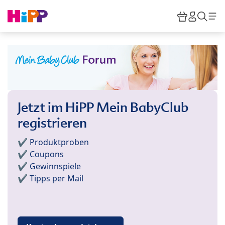
Skip to main content
Warenkor
HiPP M
Such
Jetzt im HiPP Mein BabyClub
registrieren
✔️ Produktproben
✔️ Coupons
✔️ Gewinnspiele
✔️ Tipps per Mail