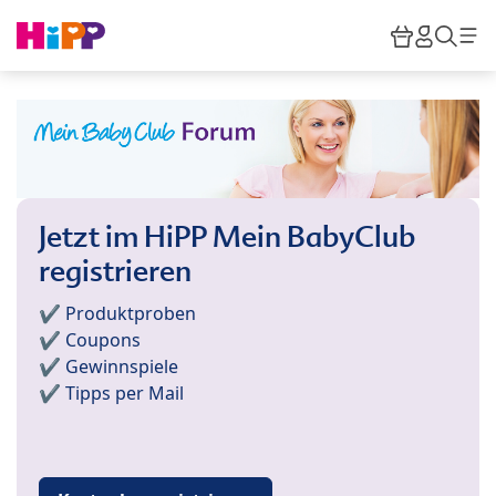
Skip to main content
Warenkor
HiPP M
Such
Jetzt im HiPP Mein BabyClub
registrieren
✔️ Produktproben
✔️ Coupons
✔️ Gewinnspiele
✔️ Tipps per Mail