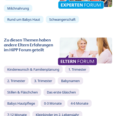
Milchnahrung
Rund um Babys Haut
Schwangerschaft
Zu diesen Themen haben
andere Eltern Erfahrungen
im HiPP Forum geteilt
Kinderwunsch & Familienplanung
1. Trimester
2. Trimester
3. Trimester
Babynamen
Stillen & Fläschchen
Das erste Gläschen
Babys Hautpflege
0-3 Monate
4-6 Monate
7-12 Monate
Kleinkinder im 2. Lebensjahr