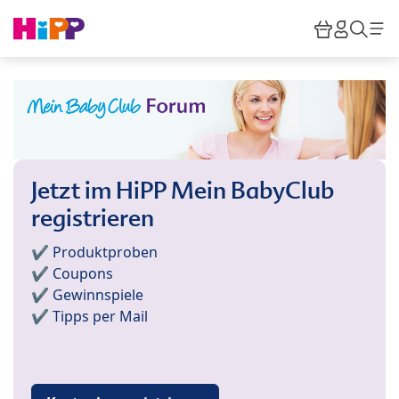
Skip to main content
Warenkor
HiPP M
Such
Jetzt im HiPP Mein BabyClub
registrieren
✔️ Produktproben
✔️ Coupons
✔️ Gewinnspiele
✔️ Tipps per Mail