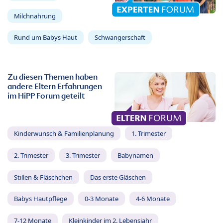
Milchnahrung
Rund um Babys Haut
Schwangerschaft
Zu diesen Themen haben
andere Eltern Erfahrungen
im HiPP Forum geteilt
Kinderwunsch & Familienplanung
1. Trimester
2. Trimester
3. Trimester
Babynamen
Stillen & Fläschchen
Das erste Gläschen
Babys Hautpflege
0-3 Monate
4-6 Monate
7-12 Monate
Kleinkinder im 2. Lebensjahr