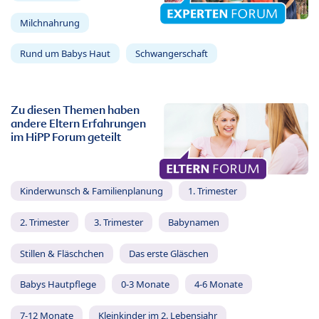
Milchnahrung
Rund um Babys Haut
Schwangerschaft
Zu diesen Themen haben
andere Eltern Erfahrungen
im HiPP Forum geteilt
Kinderwunsch & Familienplanung
1. Trimester
2. Trimester
3. Trimester
Babynamen
Stillen & Fläschchen
Das erste Gläschen
Babys Hautpflege
0-3 Monate
4-6 Monate
7-12 Monate
Kleinkinder im 2. Lebensjahr