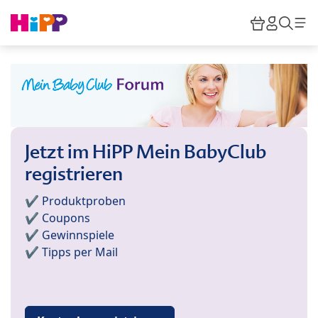
Skip to main content
Warenkor
HiPP M
Such
Jetzt im HiPP Mein BabyClub
registrieren
✔️ Produktproben
✔️ Coupons
✔️ Gewinnspiele
✔️ Tipps per Mail