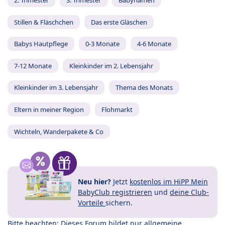
2. Trimester
3. Trimester
Babynamen
Stillen & Fläschchen
Das erste Gläschen
Babys Hautpflege
0-3 Monate
4-6 Monate
7-12 Monate
Kleinkinder im 2. Lebensjahr
Kleinkinder im 3. Lebensjahr
Thema des Monats
Eltern in meiner Region
Flohmarkt
Wichteln, Wanderpakete & Co
Neu hier?
Jetzt
kostenlos im HiPP Mein
BabyClub registrieren
und
deine Club-
Vorteile
sichern.
Bitte beachten: Dieses Forum bildet nur allgemeine