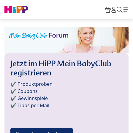
Skip to main content
Warenkor
HiPP M
Such
Jetzt im HiPP Mein BabyClub
registrieren
✔️ Produktproben
✔️ Coupons
✔️ Gewinnspiele
✔️ Tipps per Mail