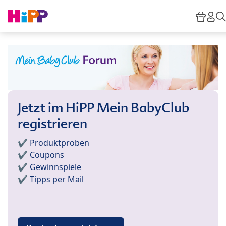
Skip to main content
Ware
Hi
Jetzt im HiPP Mein BabyClub
registrieren
✔️ Produktproben
✔️ Coupons
✔️ Gewinnspiele
✔️ Tipps per Mail