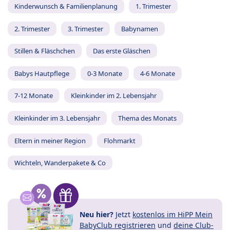
Kinderwunsch & Familienplanung
1. Trimester
2. Trimester
3. Trimester
Babynamen
Stillen & Fläschchen
Das erste Gläschen
Babys Hautpflege
0-3 Monate
4-6 Monate
7-12 Monate
Kleinkinder im 2. Lebensjahr
Kleinkinder im 3. Lebensjahr
Thema des Monats
Eltern in meiner Region
Flohmarkt
Wichteln, Wanderpakete & Co
Neu hier?
Jetzt
kostenlos im HiPP Mein
BabyClub registrieren
und
deine Club-