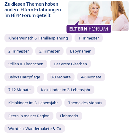
Zu diesen Themen haben
andere Eltern Erfahrungen
im HiPP Forum geteilt
Kinderwunsch & Familienplanung
1. Trimester
2. Trimester
3. Trimester
Babynamen
Stillen & Fläschchen
Das erste Gläschen
Babys Hautpflege
0-3 Monate
4-6 Monate
7-12 Monate
Kleinkinder im 2. Lebensjahr
Kleinkinder im 3. Lebensjahr
Thema des Monats
Eltern in meiner Region
Flohmarkt
Wichteln, Wanderpakete & Co