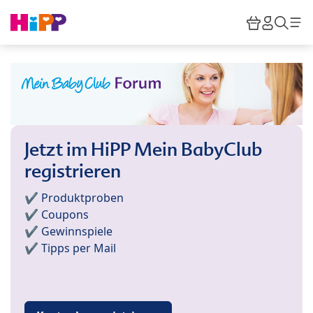
Skip to main content
Warenkor
HiPP M
Such
Jetzt im HiPP Mein BabyClub
registrieren
✔️ Produktproben
✔️ Coupons
✔️ Gewinnspiele
✔️ Tipps per Mail