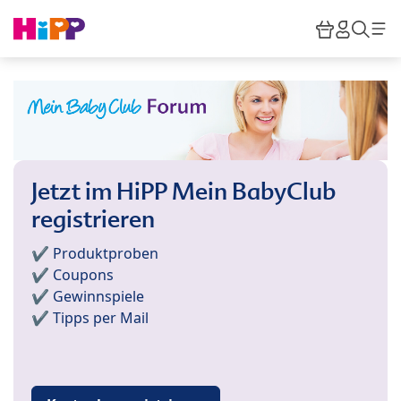
Skip to main content
Warenkor
HiPP M
Such
Jetzt im HiPP Mein BabyClub
registrieren
✔️ Produktproben
✔️ Coupons
✔️ Gewinnspiele
✔️ Tipps per Mail