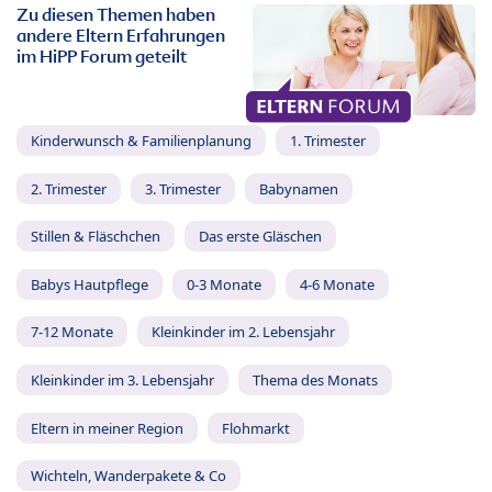
Zu diesen Themen haben
andere Eltern Erfahrungen
im HiPP Forum geteilt
Kinderwunsch & Familienplanung
1. Trimester
2. Trimester
3. Trimester
Babynamen
Stillen & Fläschchen
Das erste Gläschen
Babys Hautpflege
0-3 Monate
4-6 Monate
7-12 Monate
Kleinkinder im 2. Lebensjahr
Kleinkinder im 3. Lebensjahr
Thema des Monats
Eltern in meiner Region
Flohmarkt
Wichteln, Wanderpakete & Co