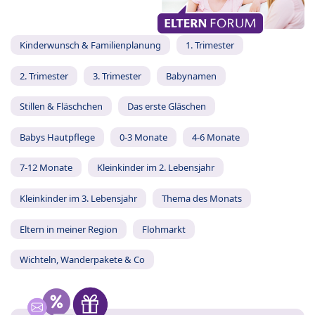
Kinderwunsch & Familienplanung
1. Trimester
2. Trimester
3. Trimester
Babynamen
Stillen & Fläschchen
Das erste Gläschen
Babys Hautpflege
0-3 Monate
4-6 Monate
7-12 Monate
Kleinkinder im 2. Lebensjahr
Kleinkinder im 3. Lebensjahr
Thema des Monats
Eltern in meiner Region
Flohmarkt
Wichteln, Wanderpakete & Co