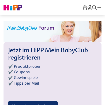
Skip to main content
Warenkor
HiPP M
Such
Jetzt im HiPP Mein BabyClub
registrieren
✔️ Produktproben
✔️ Coupons
✔️ Gewinnspiele
✔️ Tipps per Mail