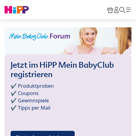
Skip to main content
Warenkor
HiPP M
Such
Jetzt im HiPP Mein BabyClub
registrieren
✔️ Produktproben
✔️ Coupons
✔️ Gewinnspiele
✔️ Tipps per Mail