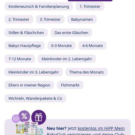
Kinderwunsch & Familienplanung
1. Trimester
2. Trimester
3. Trimester
Babynamen
Stillen & Fläschchen
Das erste Gläschen
Babys Hautpflege
0-3 Monate
4-6 Monate
7-12 Monate
Kleinkinder im 2. Lebensjahr
Kleinkinder im 3. Lebensjahr
Thema des Monats
Eltern in meiner Region
Flohmarkt
Wichteln, Wanderpakete & Co
Neu hier?
Jetzt
kostenlos im HiPP Mein
BabyClub registrieren
und
deine Club-