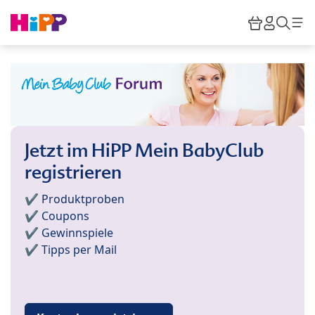
Skip to main content
Warenkor
HiPP M
Such
Jetzt im HiPP Mein BabyClub
registrieren
✔️ Produktproben
✔️ Coupons
✔️ Gewinnspiele
✔️ Tipps per Mail